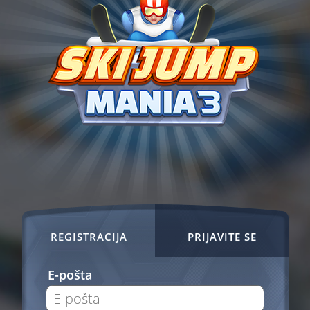
REGISTRACIJA
PRIJAVITE SE
E-pošta