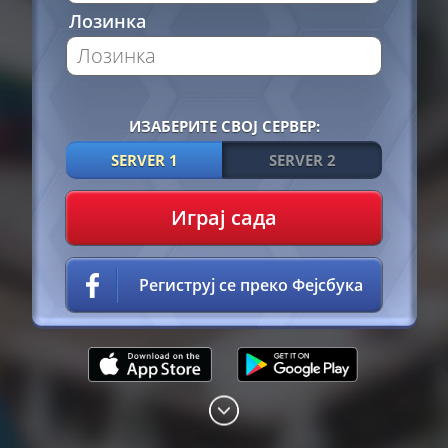
Лозинка
ИЗАБЕРИТЕ СВОЈ СЕРВЕР:
SERVER 1
SERVER 2
Играј сада
Региструј се преко Фејсбука